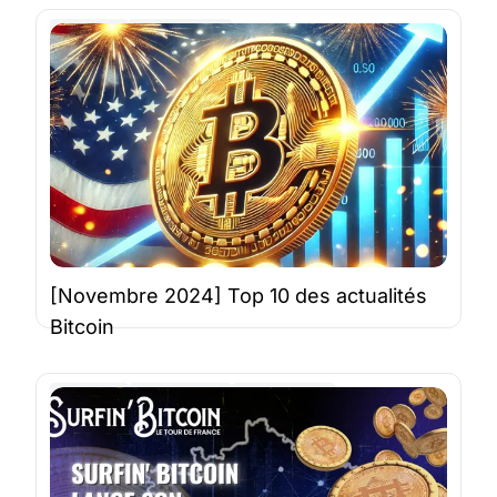
Bitcoin
StackinSat
6 déc. 2024 |
2 minutes
[Novembre 2024] Top 10 des actualités
Bitcoin
Bitcoin
Newsletter
StackinSat
2 déc. 2024 |
6 minutes