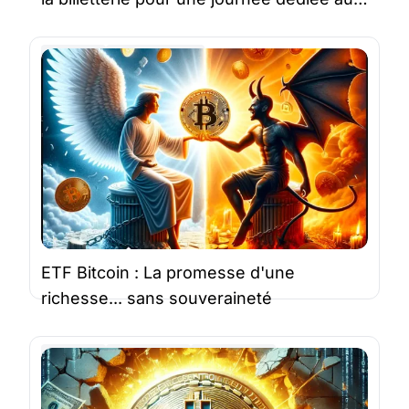
débutants
Bitcoin
Surfin'Bitcoin
4 févr. 2025 |
3 minutes
ETF Bitcoin : La promesse d'une
richesse... sans souveraineté
Bitcoin
Newsletter
StackinSat
30 janv. 2025 |
3 minutes